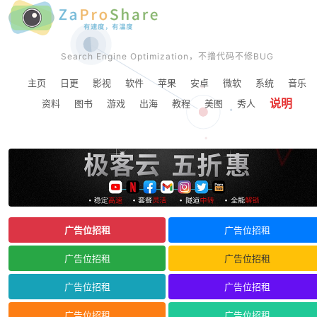
Search Engine Optimization，不撸代码不修BUG
主页
日更
影视
软件
苹果
安卓
微软
系统
音乐
说明
资料
图书
游戏
出海
教程
美图
秀人
广告位招租
广告位招租
广告位招租
广告位招租
广告位招租
广告位招租
广告位招租
广告位招租