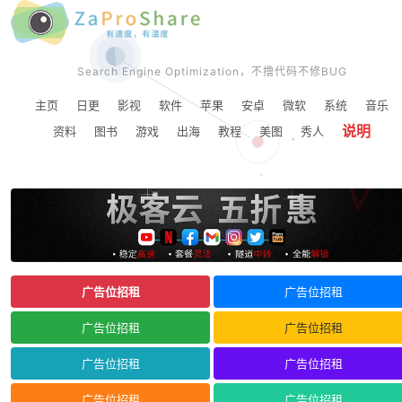
Search Engine Optimization，不撸代码不修BUG
主页
日更
影视
软件
苹果
安卓
微软
系统
音乐
说明
资料
图书
游戏
出海
教程
美图
秀人
广告位招租
广告位招租
广告位招租
广告位招租
广告位招租
广告位招租
广告位招租
广告位招租