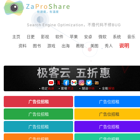
Search Engine Optimization，不撸代码不修BUG
主页
日更
影视
软件
苹果
安卓
微软
系统
音乐
说明
资料
图书
游戏
出海
教程
美图
秀人
广告位招租
广告位招租
广告位招租
广告位招租
广告位招租
广告位招租
广告位招租
广告位招租