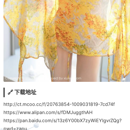
🔗 下载地址
http://ct.mcoo.cc/f/20763854-1009031819-7cd74f
https://www.alipan.com/s/fDMJuggthAH
https://pan.baidu.com/s/13z6Y00bX7zyWiEYIgvrZQg?
pwd=zapu