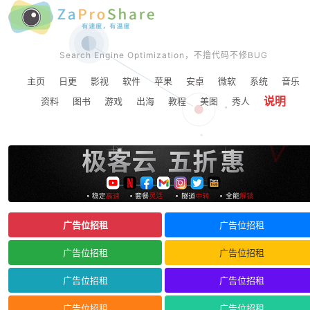
Search Engine Optimization，不撸代码不修BUG
主页
日更
影视
软件
苹果
安卓
微软
系统
音乐
说明
资料
图书
游戏
出海
教程
美图
秀人
广告位招租
广告位招租
广告位招租
广告位招租
广告位招租
广告位招租
广告位招租
广告位招租