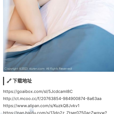
🔗 下载地址
https://goaibox.com/sl/5JcdcamI8C
http://ct.mcoo.cc/f/20763854-984900874-8a63aa
https://www.alipan.com/s/KuzkQ8Jvkv1
https://pan.baidu.com/s/13do2z_Ztser0750acZwqyw?