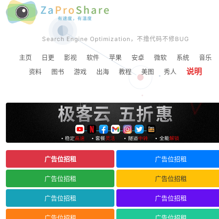
Search Engine Optimization，不撸代码不修BUG
主页
日更
影视
软件
苹果
安卓
微软
系统
音乐
说明
资料
图书
游戏
出海
教程
美图
秀人
广告位招租
广告位招租
广告位招租
广告位招租
广告位招租
广告位招租
广告位招租
广告位招租