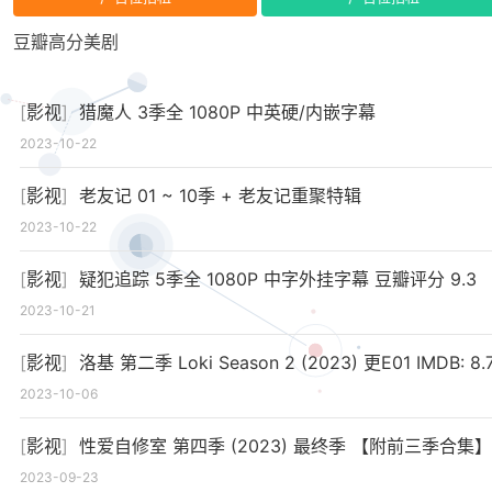
豆瓣高分美剧
[
影视
]
猎魔人 3季全 1080P 中英硬/内嵌字幕
2023-10-22
[
影视
]
老友记 01 ~ 10季 + 老友记重聚特辑
2023-10-22
[
影视
]
疑犯追踪 5季全 1080P 中字外挂字幕 豆瓣评分 9.3
2023-10-21
[
影视
]
洛基 第二季 Loki Season 2 (2023) 更E01 IMDB: 8.7 [含第一季
2023-10-06
[
影视
]
性爱自修室 第四季 (2023) 最终季 【附前三季合集
2023-09-23