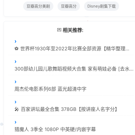
豆瓣高分美剧
豆瓣高分
Disney剧集下载
💌
相关推荐:
⚽ 世界杯1930年至2022年比赛全部资源【精华整理汇总/1.14TB】
300部幼儿园儿歌舞蹈视频大合集 家有萌娃必备 [去水印][1080P]
周杰伦电影系列6部 蓝光超清中字
🎤 百家讲坛最全合集 378GB【按讲座人名字分】
猎魔人 3季全 1080P 中英硬/内嵌字幕