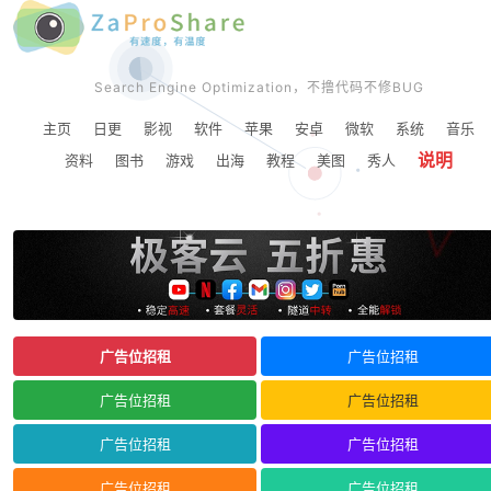
Search Engine Optimization，不撸代码不修BUG
主页
日更
影视
软件
苹果
安卓
微软
系统
音乐
说明
资料
图书
游戏
出海
教程
美图
秀人
广告位招租
广告位招租
广告位招租
广告位招租
广告位招租
广告位招租
广告位招租
广告位招租