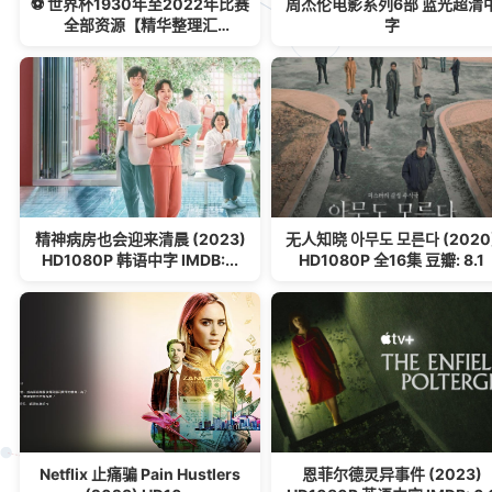
⚽ 世界杯1930年至2022年比赛
周杰伦电影系列6部 蓝光超清
全部资源【精华整理汇
字
总/1.14TB】
精神病房也会迎来清晨 (2023)
无人知晓 아무도 모른다 (2020
HD1080P 韩语中字 IMDB:...
HD1080P 全16集 豆瓣: 8.1
Netflix 止痛骗 Pain Hustlers
恩菲尔德灵异事件 (2023)