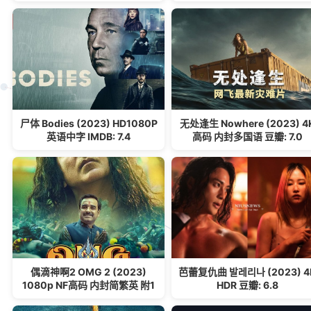
尸体 Bodies (2023) HD1080P
无处逢生 Nowhere (2023) 4
英语中字 IMDB: 7.4
高码 内封多国语 豆瓣: 7.0
偶滴神啊2 OMG 2 (2023)
芭蕾复仇曲 발레리나 (2023) 4
1080p NF高码 内封简繁英 附1
HDR 豆瓣: 6.8