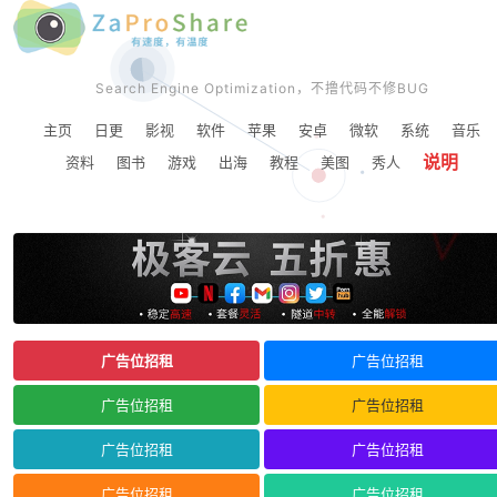
Search Engine Optimization，不撸代码不修BUG
主页
日更
影视
软件
苹果
安卓
微软
系统
音乐
说明
资料
图书
游戏
出海
教程
美图
秀人
广告位招租
广告位招租
广告位招租
广告位招租
广告位招租
广告位招租
广告位招租
广告位招租