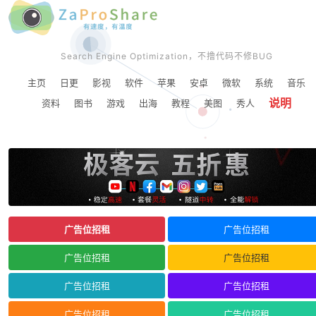
Search Engine Optimization，不撸代码不修BUG
主页
日更
影视
软件
苹果
安卓
微软
系统
音乐
说明
资料
图书
游戏
出海
教程
美图
秀人
广告位招租
广告位招租
广告位招租
广告位招租
广告位招租
广告位招租
广告位招租
广告位招租