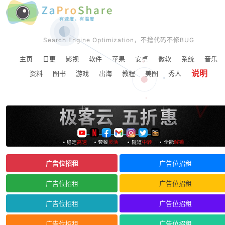
Search Engine Optimization，不撸代码不修BUG
主页
日更
影视
软件
苹果
安卓
微软
系统
音乐
说明
资料
图书
游戏
出海
教程
美图
秀人
广告位招租
广告位招租
广告位招租
广告位招租
广告位招租
广告位招租
广告位招租
广告位招租