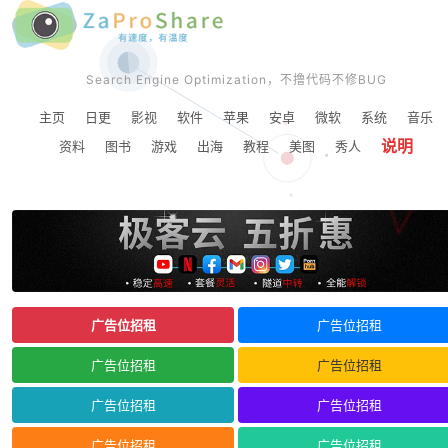
Search Engine Optimization，不撸代码不修BUG
主页
日更
影视
软件
苹果
安卓
微软
系统
音乐
说明
资料
图书
游戏
出海
教程
美图
秀人
广告位招租
广告位招租
广告位招租
广告位招租
广告位招租
广告位招租
广告位招租
广告位招租