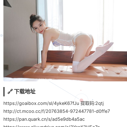
🔗 下载地址
https://goaibox.com/sl/4ykeK67fJu
提取码:2qtj
http://ct.mcoo.cc/f/20763854-972447781-d0ffe7
https://pan.quark.cn/s/ad5e9db4a5ac
https://www.aliyundrive.com/s/3YroK3HEa7o