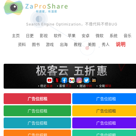
Search Engine Optimization，不撸代码不修BUG
主页
日更
影视
软件
苹果
安卓
微软
系统
音乐
说明
资料
图书
游戏
出海
教程
美图
秀人
广告位招租
广告位招租
广告位招租
广告位招租
广告位招租
广告位招租
广告位招租
广告位招租