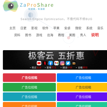
Search Engine Optimization，不撸代码不修BUG
主页
日更
影视
软件
苹果
安卓
微软
系统
音乐
说明
资料
图书
游戏
出海
教程
美图
秀人
广告位招租
广告位招租
广告位招租
广告位招租
广告位招租
广告位招租
广告位招租
广告位招租