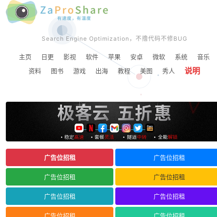
Search Engine Optimization，不撸代码不修BUG
主页
日更
影视
软件
苹果
安卓
微软
系统
音乐
说明
资料
图书
游戏
出海
教程
美图
秀人
广告位招租
广告位招租
广告位招租
广告位招租
广告位招租
广告位招租
广告位招租
广告位招租