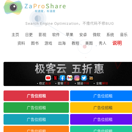
Search Engine Optimization，不撸代码不修BUG
主页
日更
影视
软件
苹果
安卓
微软
系统
音乐
说明
资料
图书
游戏
出海
教程
美图
秀人
广告位招租
广告位招租
广告位招租
广告位招租
广告位招租
广告位招租
广告位招租
广告位招租