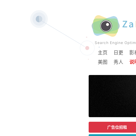
Search Engine Op
主页
日更
影
美图
秀人
说
广告位招租