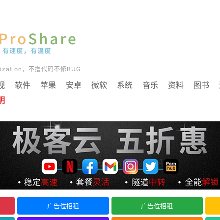
timization，不撸代码不修BUG
视
软件
苹果
安卓
微软
系统
音乐
资料
图书
明
广告位招租
广告位招租