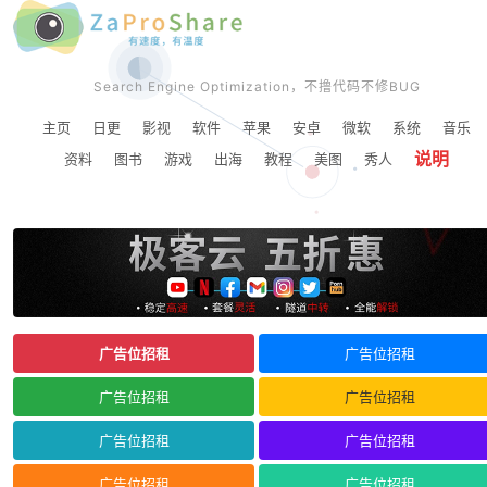
Search Engine Optimization，不撸代码不修BUG
主页
日更
影视
软件
苹果
安卓
微软
系统
音乐
说明
资料
图书
游戏
出海
教程
美图
秀人
广告位招租
广告位招租
广告位招租
广告位招租
广告位招租
广告位招租
广告位招租
广告位招租