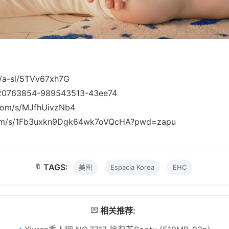
m/a-sl/5TVv67xh7G
f/20763854-989543513-43ee74
.com/s/MJfhUivzNb4
.com/s/1Fb3uxkn9Dgk64wk7oVQcHA?pwd=zapu
🔖
TAGS:
美图
Espacia Korea
EHC
💌
相关推荐: