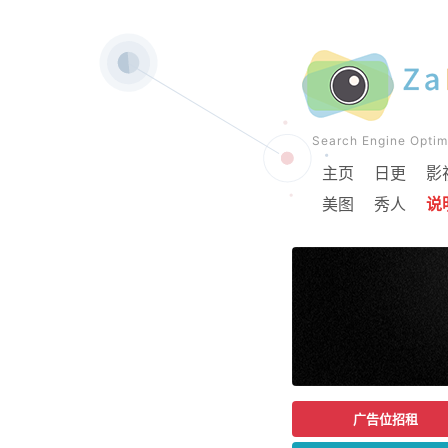
Search Engine Op
主页
日更
影
美图
秀人
说
广告位招租