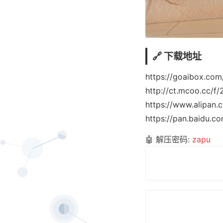
🔗 下载地址
https://goaibox.co
http://ct.mcoo.cc/
https://www.alipan
https://pan.baidu
🤖 解压密码:
zapu