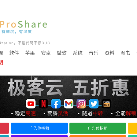
timization，不撸代码不修BUG
视
软件
苹果
安卓
微软
系统
音乐
资料
图书
明
广告位招租
广告位招租