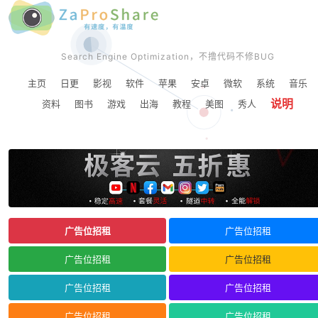
Search Engine Optimization，不撸代码不修BUG
主页
日更
影视
软件
苹果
安卓
微软
系统
音乐
说明
资料
图书
游戏
出海
教程
美图
秀人
广告位招租
广告位招租
广告位招租
广告位招租
广告位招租
广告位招租
广告位招租
广告位招租