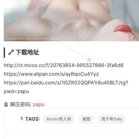
🔗 下载地址
http://ct.mcoo.cc/f/20763854-995527886-3fa6d8
https://www.alipan.com/s/ayRqoCu4Yyz
https://pan.baidu.com/s/1ISZK02QQPA1r8u40BLTJtg?
pwd=zapu
🤖 解压密码:
zapu
🔖
TAGS:
Xiuren秀人网
美图
周于希Sally