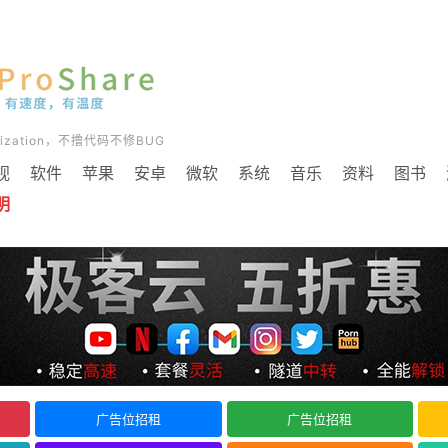
timization，不撸代码不修BUG
视
软件
苹果
安卓
微软
系统
音乐
资料
图书
明
广告位招租
广告位招租