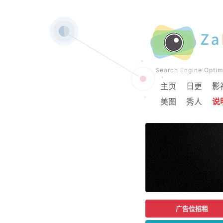
Search Engine Op
主页
日更
影
美图
秀人
说
广告位招租