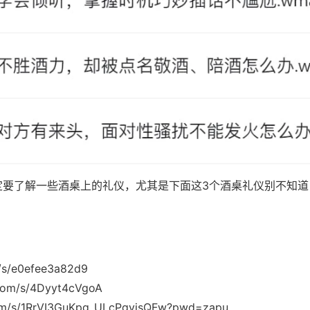
定要了解一些酒桌上的礼仪，尤其是下面这3个酒桌礼仪别不知道
n/s/e0efee3a82d9
.com/s/4Dyyt4cVgoA
.com/s/1RrVI3GuKpg_ULcPgvisQFw?pwd=zapu